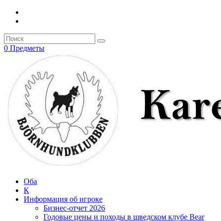
0 Предметы
Оба
К
Информация об игроке
Бизнес-отчет 2026
Годовые цены и походы в шведском клубе Bear