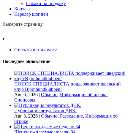
Собаки на продажу
Контакт
Карелар шоппен
Выберите страницу
,
Стать участником >>
Последнее обновление
ПОИСК СПЕЦИАЛИСТА поддерживает шведский
клуб Björnhundklubben!
Авг 6, 2026
|
Обычно
,
Информация об игроке
,
Спонсоры
Публикация результатов ДНК.
Авг 3, 2026
|
Обычно
,
Разведение
,
Информация об
игроке
Щенки ожидаемые неделю 34