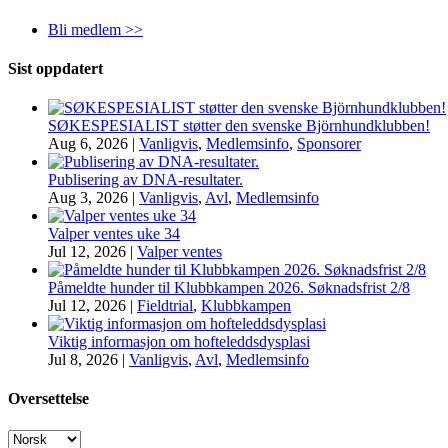
Bli medlem >>
Sist oppdatert
SØKESPESIALIST støtter den svenske Björnhundklubben!
Aug 6, 2026
|
Vanligvis
,
Medlemsinfo
,
Sponsorer
Publisering av DNA-resultater.
Aug 3, 2026
|
Vanligvis
,
Avl
,
Medlemsinfo
Valper ventes uke 34
Jul 12, 2026
|
Valper ventes
Påmeldte hunder til Klubbkampen 2026. Søknadsfrist 2/8
Jul 12, 2026
|
Fieldtrial
,
Klubbkampen
Viktig informasjon om hofteleddsdysplasi
Jul 8, 2026
|
Vanligvis
,
Avl
,
Medlemsinfo
Oversettelse