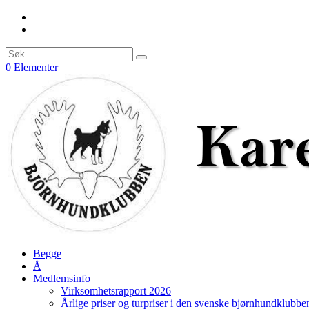
0 Elementer
Begge
Å
Medlemsinfo
Virksomhetsrapport 2026
Årlige priser og turpriser i den svenske bjørnhundklubbe