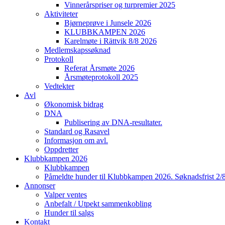
Vinnerårspriser og turpremier 2025
Aktiviteter
Bjørneprøve i Junsele 2026
KLUBBKAMPEN 2026
Karelmøte i Rättvik 8/8 2026
Medlemskapssøknad
Protokoll
Referat Årsmøte 2026
Årsmøteprotokoll 2025
Vedtekter
Avl
Økonomisk bidrag
DNA
Publisering av DNA-resultater.
Standard og Rasavel
Informasjon om avl.
Oppdretter
Klubbkampen 2026
Klubbkampen
Påmeldte hunder til Klubbkampen 2026. Søknadsfrist 2/
Annonser
Valper ventes
Anbefalt / Utpekt sammenkobling
Hunder til salgs
Kontakt