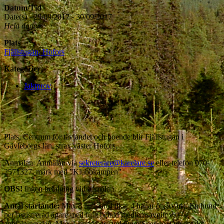
Datum/Tid
Date(s) - 29/09/2017 - 30/09/2017
Hela dagen
Plats
Fjällstugan, Hofors
Kategorier
Jaktprov
Plats: Centrum för tävlandet och boende blir Fjällstugan i
Gävleborgs län, strax väster Hofors.
Anmälan: Anmälan via
sekreterare@karelare.se
eller telefon 070-
2571327, märk med ”Klubbkampen”
OBS!
Ingen betalning vid anmälan.
Antal startande:
Max 8 hundar(4 tikar 4 hanar önskvärt). En hund
per registrerad ägare med fullt betald medlemsavgift vid
anmälningsdag. Max 1 hund per land utom Sverige. Om antalet