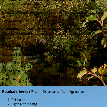
anmälda hundar överstiger 8 sker lottning.
Eventuell lottning kommer att ske under ”Karelarträffen” i samband
med Rättviksutställningen 12-13 aug. Därefter betalas
anmälningsavgift.
Anmälningskriterier:
Ägaren skall vara fullt betalande medlem i
Svenska Björnhundklubben. Delat ägarskap: Båda skall vara fullt
betalande medlemmar.
Rätt att delta har hund med: Lägst 1:a pris på Löshundprov älg.
Alternativt 2:pris Löshundprov älg före 24 mån ålder. Röntgad med
godkänd HD/AD status. Ögonlyst utan anmärkning.
Genomförande:
Fredag 29 sep. Ca 18.00 lottning av provrutor och
domare. Lördag 30 sep Ca (tidigt) genomförande av löshundprov
älg enl SÄK regler.
Prisutdelning:
Lördag kväll ca 18:00. Första-priset är en pejl från
B-bark!
Resultatkriterier:
Resultatlistan fastställs enligt nedan
Prisvalör
Egenskapspoäng