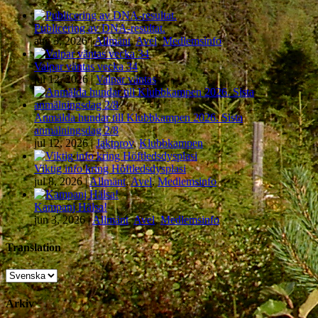
Publicering av DNA-resultat.
aug 3, 2026
|
Allmänt
,
Avel
,
Medlemsinfo
Valpar väntas vecka 34
jul 12, 2026
|
Valpar väntas
Anmälda hundar till Klubbkampen 2026. Sista
anmälningsdag 2/8
jul 12, 2026
|
Jaktprov
,
Klubbkampen
Viktig info kring Höftledsdysplasi
jul 8, 2026
|
Allmänt
,
Avel
,
Medlemsinfo
Kampanj Hälsa!
jun 3, 2026
|
Allmänt
,
Avel
,
Medlemsinfo
Translation
Arkiv