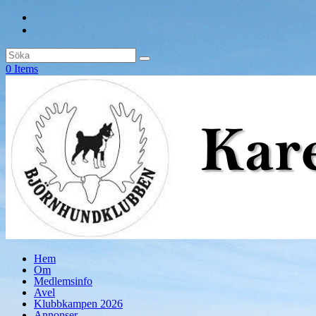
0 Items
Hem
Om
Medlemsinfo
Avel
Klubbkampen 2026
Annonser