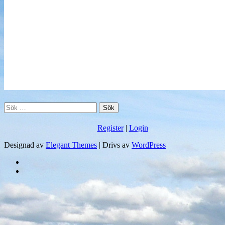
Sök
efter:
Register
|
Login
Designad av
Elegant Themes
| Drivs av
WordPress