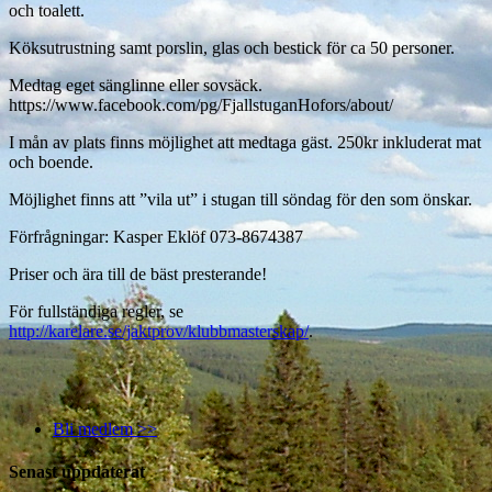
och toalett.
Köksutrustning samt porslin, glas och bestick för ca 50 personer.
Medtag eget sänglinne eller sovsäck.
https://www.facebook.com/pg/FjallstuganHofors/about/
I mån av plats finns möjlighet att medtaga gäst. 250kr inkluderat mat
och boende.
Möjlighet finns att ”vila ut” i stugan till söndag för den som önskar.
Förfrågningar: Kasper Eklöf 073-8674387
Priser och ära till de bäst presterande!
För fullständiga regler, se
http://karelare.se/jaktprov/klubbmasterskap/
.
Bli medlem >>
Senast uppdaterat