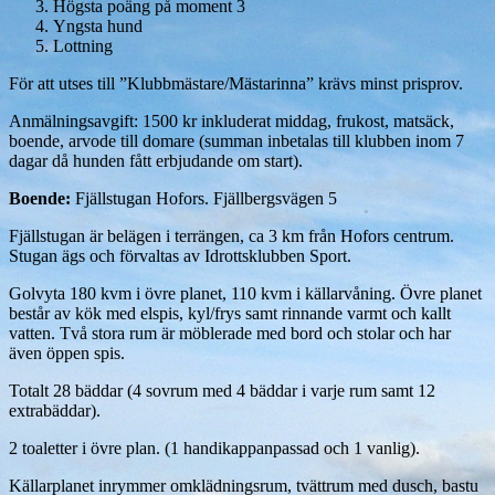
Högsta poäng på moment 3
Yngsta hund
Lottning
För att utses till ”Klubbmästare/Mästarinna” krävs minst prisprov.
Anmälningsavgift: 1500 kr inkluderat middag, frukost, matsäck,
boende, arvode till domare (summan inbetalas till klubben inom 7
dagar då hunden fått erbjudande om start).
Boende:
Fjällstugan Hofors. Fjällbergsvägen 5
Fjällstugan är belägen i terrängen, ca 3 km från Hofors centrum.
Stugan ägs och förvaltas av Idrottsklubben Sport.
Golvyta 180 kvm i övre planet, 110 kvm i källarvåning. Övre planet
består av kök med elspis, kyl/frys samt rinnande varmt och kallt
vatten. Två stora rum är möblerade med bord och stolar och har
även öppen spis.
Totalt 28 bäddar (4 sovrum med 4 bäddar i varje rum samt 12
extrabäddar).
2 toaletter i övre plan. (1 handikappanpassad och 1 vanlig).
Källarplanet inrymmer omklädningsrum, tvättrum med dusch, bastu