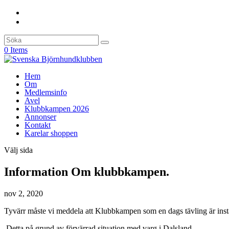
0 Items
Hem
Om
Medlemsinfo
Avel
Klubbkampen 2026
Annonser
Kontakt
Karelar shoppen
Välj sida
Information Om klubbkampen.
nov 2, 2020
Tyvärr måste vi meddela att Klubbkampen som en dags tävling är inst
Detta på grund av förvärrad situation med varg i Dalsland.