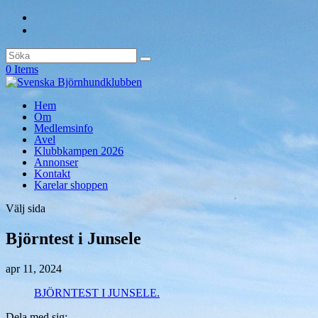
0 Items
Hem
Om
Medlemsinfo
Avel
Klubbkampen 2026
Annonser
Kontakt
Karelar shoppen
Välj sida
Björntest i Junsele
apr 11, 2024
BJÖRNTEST I JUNSELE.
Dela med sig: