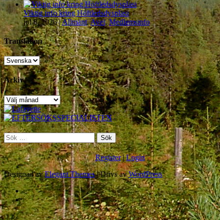
Viktig info kring Höftledsdysplasi
jul 8, 2026
|
Allmänt
,
Avel
,
Medlemsinfo
Translation
Arkiv
Arkiv
Sök
efter:
Register
|
Login
Designad av
Elegant Themes
| Drivs av
WordPress