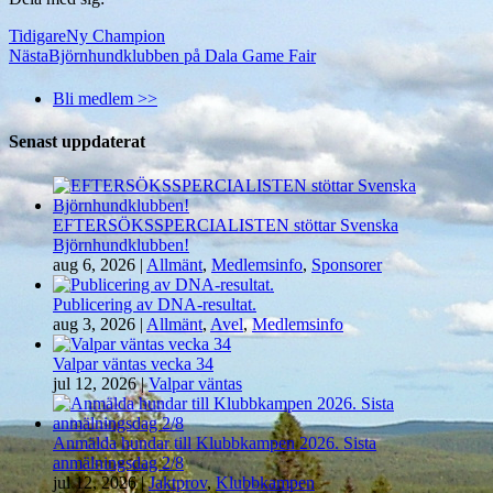
Tidigare
Ny Champion
Nästa
Björnhundklubben på Dala Game Fair
Bli medlem >>
Senast uppdaterat
EFTERSÖKSSPERCIALISTEN stöttar Svenska
Björnhundklubben!
aug 6, 2026
|
Allmänt
,
Medlemsinfo
,
Sponsorer
Publicering av DNA-resultat.
aug 3, 2026
|
Allmänt
,
Avel
,
Medlemsinfo
Valpar väntas vecka 34
jul 12, 2026
|
Valpar väntas
Anmälda hundar till Klubbkampen 2026. Sista
anmälningsdag 2/8
jul 12, 2026
|
Jaktprov
,
Klubbkampen