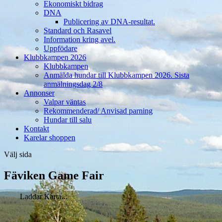
Ekonomiskt bidrag
DNA
Publicering av DNA-resultat.
Standard och Rasavel
Information kring avel.
Uppfödare
Klubbkampen 2026
Klubbkampen
Anmälda hundar till Klubbkampen 2026. Sista
anmälningsdag 2/8
Annonser
Valpar väntas
Rekommenderad/ Anvisad parning
Hundar till salu
Kontakt
Karelar shoppen
Välj sida
Fäviken Game Fair
Laddar Karta...