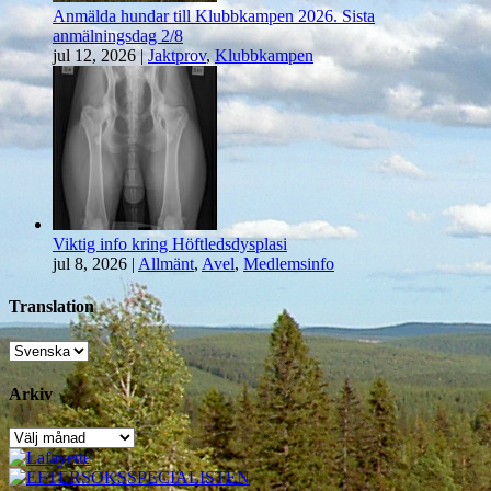
Anmälda hundar till Klubbkampen 2026. Sista
anmälningsdag 2/8
jul 12, 2026
|
Jaktprov
,
Klubbkampen
Viktig info kring Höftledsdysplasi
jul 8, 2026
|
Allmänt
,
Avel
,
Medlemsinfo
Translation
Arkiv
Arkiv