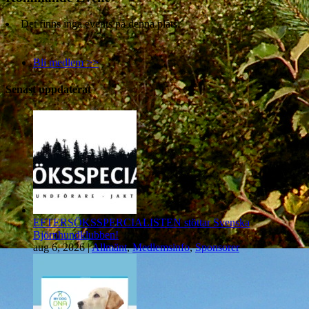
Det finns inga events på denna plats.
Bli medlem >>
Senast uppdaterat
EFTERSÖKSSPERCIALISTEN stöttar Svenska
Björnhundklubben!
aug 6, 2026
|
Allmänt
,
Medlemsinfo
,
Sponsorer