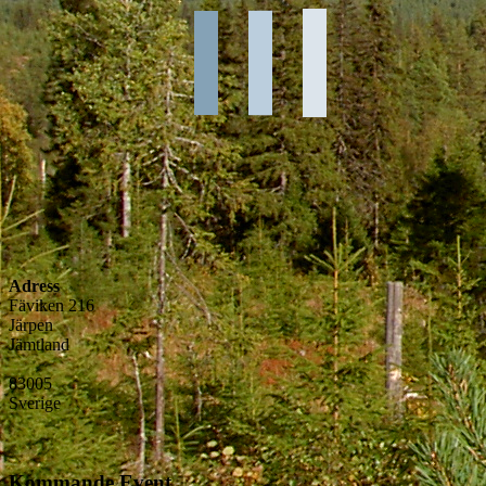
Adress
Fäviken 216
Järpen
Jämtland
83005
Sverige
Kommande Event